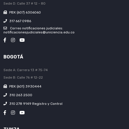
Sede D: Calle 37 # 12 - 80
PBX (607) 6306060
317 667 0986
Correo notificaciones judiciales:
notificacionesjudiciales@uniciencia.edu.co
BOGOTÁ
Sede A: Carrera 13 # 75-74
Sede B: Calle 76 # 12-22
PBX (601) 3930444
310 263 2500
310 278 9149 Registro y Control