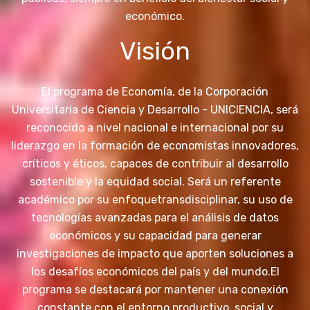
económico.
Visión
El programa de Economía, de la Corporación
Universitaria de Ciencia y Desarrollo - UNICIENCIA, será
reconocido a nivel nacional e internacional por su
liderazgo en la formación de economistas innovadores,
críticos y éticos, capaces de contribuir al desarrollo
sostenible y la equidad social. Será un referente
académico por su enfoque
transdisciplinar, su uso de
tecnologías avanzadas para el análisis de datos
económicos y su capacidad para generar
investigaciones de impacto que aporten soluciones a
los desafíos económicos del país y del mundo.
El
programa se destacará por mantener una conexión
constante con el entorno productivo, social y