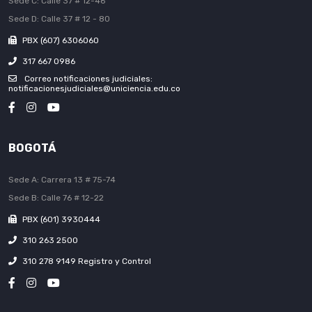
Sede C: Calle 37 # 12-46
Sede D: Calle 37 # 12 - 80
PBX (607) 6306060
317 667 0986
Correo notificaciones judiciales:
notificacionesjudiciales@uniciencia.edu.co
BOGOTÁ
Sede A: Carrera 13 # 75-74
Sede B: Calle 76 # 12-22
PBX (601) 3930444
310 263 2500
310 278 9149 Registro y Control