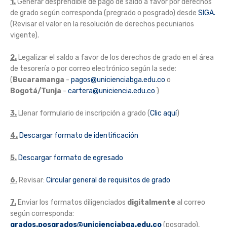
1.
Generar desprendible de pago de saldo a favor por derechos
de grado según corresponda (pregrado o posgrado) desde
SIGA.
(Revisar el valor en la resolución de derechos pecuniarios
vigente).
2.
Legalizar el saldo a favor de los derechos de grado en el área
de tesorería o por correo electrónico según la sede:
(
Bucaramanga
-
pagos@unicienciabga.edu.co
o
Bogotá/Tunja
-
cartera@uniciencia.edu.co
)
3.
Llenar formulario de inscripción a grado (
Clic aquí
)
4.
Descargar formato de identificación
5.
Descargar formato de egresado
6.
Revisar:
Circular general de requisitos de grado
7.
Enviar los formatos diligenciados
digitalmente
al correo
según corresponda:
grados.posgrados@unicienciabga.edu.co
(posgrado),