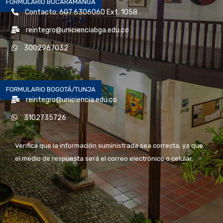
FORMULARIO BUCARAMANGA
Contacto: 607 6306060 Ext. 1058
reintegro@unicienciabga.edu.co
3002967032
FORMULARIO BOGOTÁ/TUNJA
reintegro@uniciencia.edu.co
3102735726
Verifica que la información suministrada sea correcta, ya que
el medio de respuesta será el correo electrónico o celular.