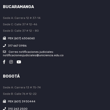
BUCARAMANGA
Sede A: Carrera 12 # 37-14
Sede C: Calle 37 # 12-46
Sede D: Calle 37 # 12 - 80
PBX (607) 6306060
317 667 0986
Correo notificaciones judiciales:
notificacionesjudiciales@uniciencia.edu.co
BOGOTÁ
Sede A: Carrera 13 # 75-74
Sede B: Calle 76 # 12-22
PBX (601) 3930444
310 263 2500