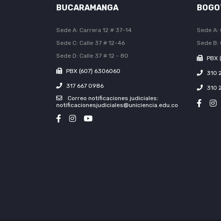
BUCARAMANGA
BOGO
Sede A: Carrera 12 # 37-14
Sede A: 
Sede C: Calle 37 # 12-46
Sede B: 
Sede D: Calle 37 # 12 - 80
PBX 
PBX (607) 6306060
310 
317 667 0986
310 
Correo notificaciones judiciales:
notificacionesjudiciales@uniciencia.edu.co