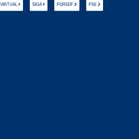
-VIRTUAL
SIGA
PQRSDF
PSE